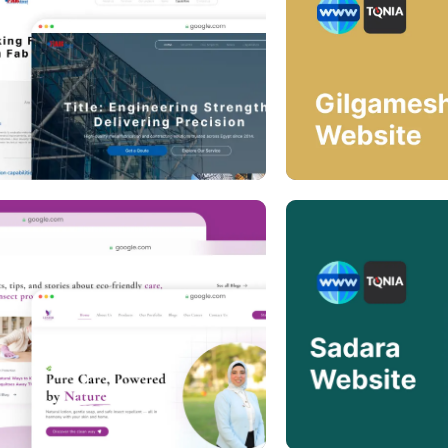
bsite
site