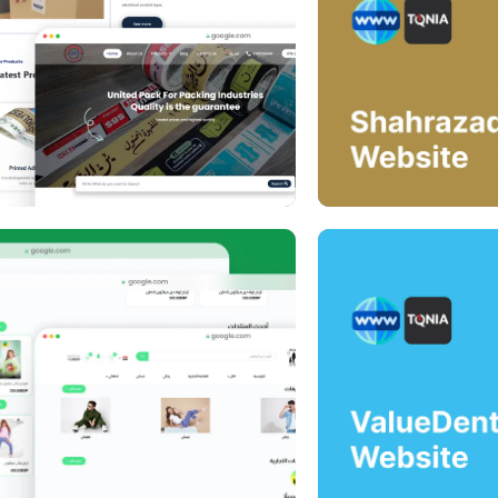
ebsite
ebsite