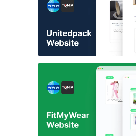
Unitedpack W
FitMyWear W