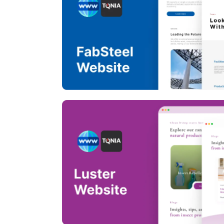
FabSteel We
Luster Web