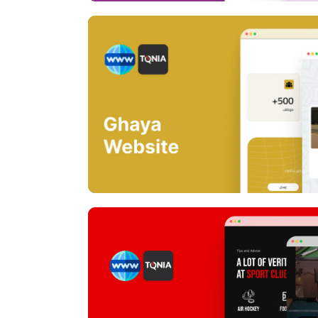
Ghaya web
Sport Club W