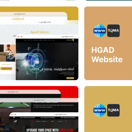
site
ebsite