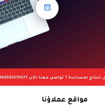
 تحتاج لمساعدة ؟
تواصل معنا الأن 966565515077+
مواقع عملاؤنا